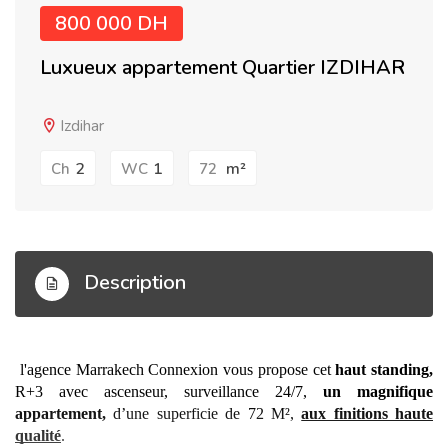
800 000 DH
Luxueux appartement Quartier IZDIHAR
Izdihar
2
1
m²
Ch
WC
72
Description
 l'agence Marrakech Connexion vous propose cet 
haut standing, 
R+3 avec ascenseur, surveillance 24/7, 
un magnifique 
appartement,
 d’une superficie de 72 M², 
aux finitions haute 
qualité
. 