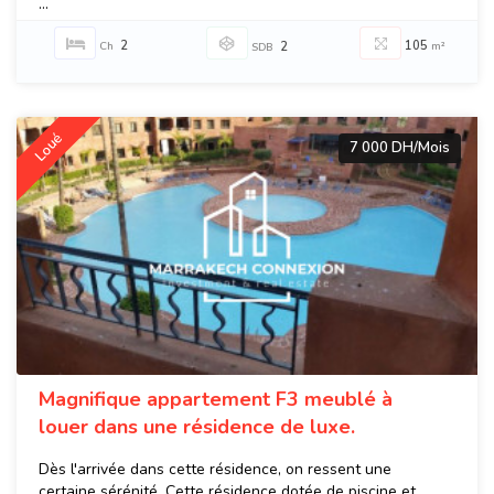
...
2
105
Ch
2
m²
SDB
Loué
7 000 DH/Mois
Magnifique appartement F3 meublé à
louer dans une résidence de luxe.
Dès l'arrivée dans cette résidence, on ressent une
certaine sérénité. Cette résidence dotée de piscine et