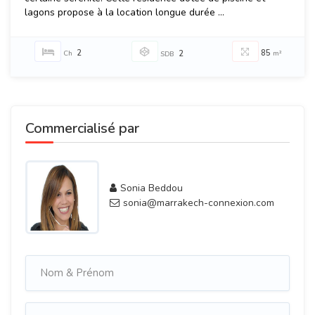
lagons propose à la location longue durée ...
2
85
Ch
2
m²
SDB
Commercialisé par
Sonia Beddou
sonia@marrakech-connexion.com