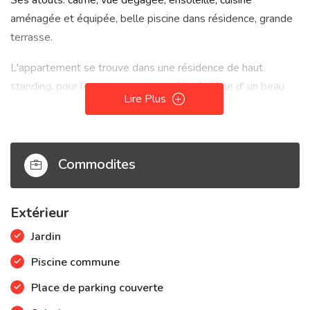
Ses atouts: calme, vue dégagée, ensoleillé, cuisine
aménagée et équipée, belle piscine dans résidence, grande
terrasse.
L'appartement se trouve dans une résidence de haut
standing, pour les amateurs de golf il bénéficie d' un beau
Lire Plus
terrain
de golf. Vous pourrez aussi profiter de ses restaurants et de
son aire de jeux.
Commodites
Extérieur
Jardin
Piscine commune
Place de parking couverte