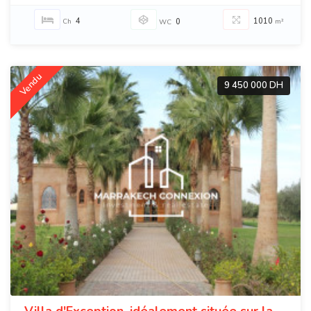
4
1010
Ch
0
m²
WC
Vendu
9 450 000 DH