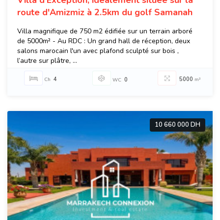
Villa d'Exception, idéalement située sur la
route d'Amizmiz à 2.5km du golf Samanah
Villa magnifique de 750 m2 édifiée sur un terrain arboré
de 5000m² - Au RDC : Un grand hall de réception, deux
salons marocain l'un avec plafond sculpté sur bois ,
l’autre sur plâtre, ...
4
5000
Ch
0
m²
WC
10 660 000 DH