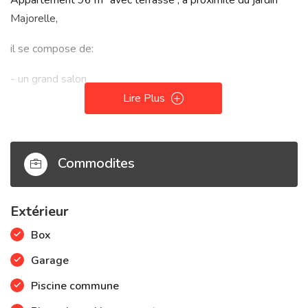
Appartement 96 m² avec terrasse , à proximité du jardin
Majorelle,
il se compose de:
- un grand salon
Lire Plus
- une cuisine équipée
- 2 chambres confortables
Commodites
- une salle de bain + baignoire
- une salle d'eau + douche
Extérieur
- 2 WC
Box
Atout supplémentaire , une terrasse filante qui longe tout
Garage
l'appartement qui offre une vue dégagée, une piscine
Piscine commune