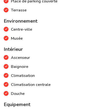
commune et un box privatif (17m²).
Place de parking couverte
Terrasse
Parfait comme residence principale ou secondaire pour
investissement locatif.
Environnement
Centre-ville
Musée
Intérieur
Ascenseur
Baignoire
Climatisation
Climatisation centrale
Douche
Equipement