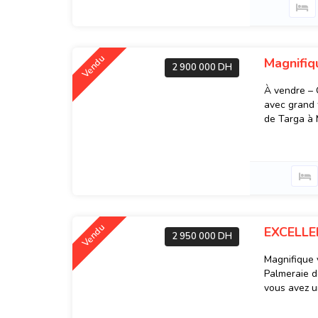
Vendu
Magnifiq
2 900 000 DH
À vendre – 
avec grand t
de Targa à M
Vendu
EXCELLE
2 950 000 DH
Magnifique 
Palmeraie d
vous avez un