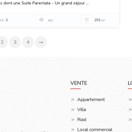
s dont une Suite Parentale - Un grand séjour ...
3
250
Ch
m²
WC
2
3
4
→
VENTE
L
Appartement
Villa
Riad
Local commercial