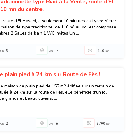
aditionnelle type Riad à la Vente, route d'El
 10 mn du centre.
la route d’El Hasani, à seulement 10 minutes du Lycée Victor
 maison de type traditionnel de 110 m² au sol est composée
bres 2 Salles de bain 1 WC invités Un ...
5
110
Ch
2
m²
WC
e plain pied à 24 km sur Route de Fès !
e maison de plain pied de 155 m2 édifiée sur un terrain de
tuée à 24 km sur la route de Fès, elle bénéficie d'un joli
de grands et beaux oliviers, ...
2
3700
Ch
0
m²
WC