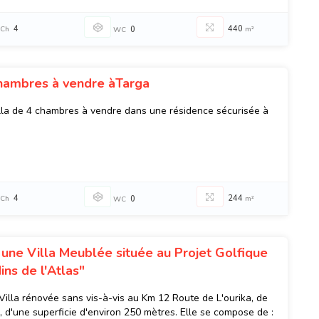
4
440
Ch
0
m²
WC
chambres à vendre àTarga
lla de 4 chambres à vendre dans une résidence sécurisée à
4
244
Ch
0
m²
WC
 une Villa Meublée située au Projet Golfique
ins de l'Atlas"
illa rénovée sans vis-à-vis au Km 12 Route de L'ourika, de
, d'une superficie d'environ 250 mètres. Elle se compose de :