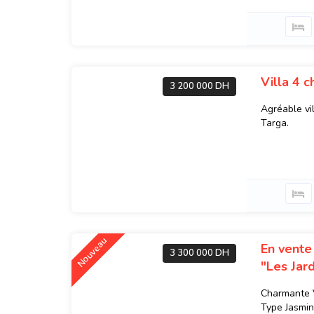
Villa 4 
3 200 000 DH
Agréable vi
Targa.
Nouveau
En vente
3 300 000 DH
"Les Jard
Charmante V
Type Jasmin