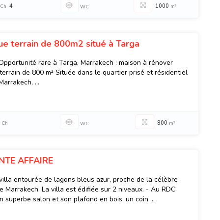
4
1000
Ch
m²
WC
ue terrain de 800m2 situé à Targa
Opportunité rare à Targa, Marrakech : maison à rénover
errain de 800 m² Située dans le quartier prisé et résidentiel
arrakech, ...
800
Ch
m²
WC
NTE AFFAIRE
villa entourée de lagons bleus azur, proche de la célèbre
e Marrakech. La villa est édifiée sur 2 niveaux. - Au RDC
 superbe salon et son plafond en bois, un coin ...