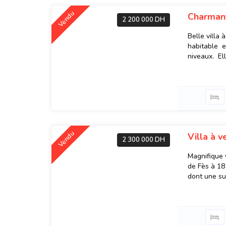
Vendu
Charmant
2 200 000 DH
Belle villa 
habitable es
niveaux. El
Vendu
Villa à 
2 300 000 DH
Magnifique 
de Fès à 18
dont une sui