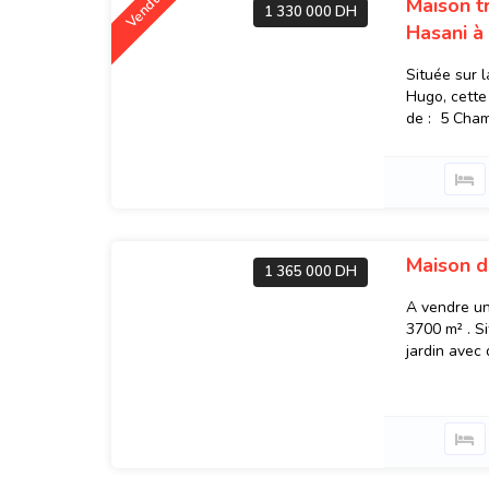
Vendu
Maison tr
1 330 000 DH
Hasani à
Située sur 
Hugo, cette
de : 5 Cham
Maison d
1 365 000 DH
A vendre un
3700 m² . Si
jardin avec 