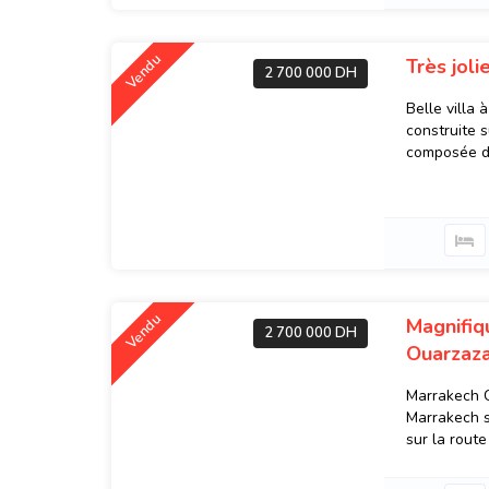
Vendu
Très joli
2 700 000 DH
Belle villa 
construite s
composée de
Vendu
Magnifiq
2 700 000 DH
Ouarzaz
Marrakech C
Marrakech s
sur la route