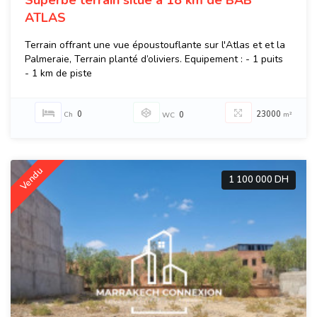
Superbe terrain situé à 18 km de BAB
ATLAS
Terrain offrant une vue époustouflante sur l'Atlas et et la
Palmeraie, Terrain planté d’oliviers. Equipement : - 1 puits
- 1 km de piste
0
23000
Ch
0
m²
WC
Vendu
1 100 000 DH