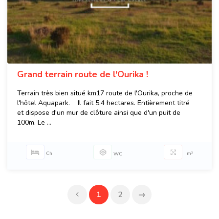
Grand terrain route de l'Ourika !
Terrain très bien situé km17 route de l'Ourika, proche de
l'hôtel Aquapark. Il fait 5.4 hectares. Entièrement titré
et dispose d'un mur de clôture ainsi que d'un puit de
100m. Le ...
Ch
m²
WC
1
2
→