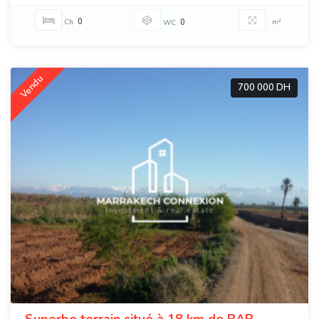
0
Ch
0
m²
WC
Vendu
700 000 DH