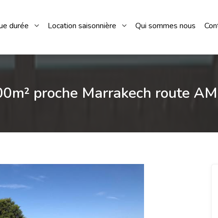
gue durée
Location saisonnière
Qui sommes nous
Con
200m² proche Marrakech route A