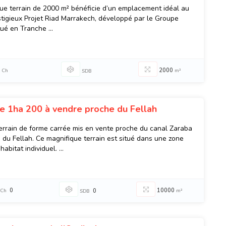
ue terrain de 2000 m² bénéficie d’un emplacement idéal au
stigieux Projet Riad Marrakech, développé par le Groupe
tué en Tranche ...
2000
Ch
m²
SDB
de 1ha 200 à vendre proche du Fellah
errain de forme carrée mis en vente proche du canal Zaraba
é du Fellah. Ce magnifique terrain est situé dans une zone
habitat individuel. ...
0
10000
Ch
0
m²
SDB