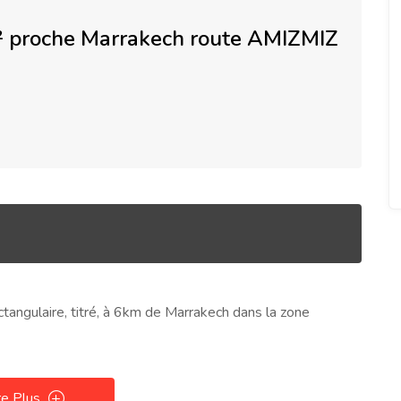
² proche Marrakech route AMIZMIZ
ctangulaire, titré, à 6km de Marrakech dans la zone
a.
re Plus