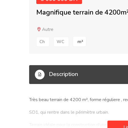
Magnifique terrain de 4200m
Autre
m²
Ch
WC
Description
Très beau terrain de 4200 m², forme réguliere , re
SD1, qui rentre dans le périmètre urbain.
Terrain idéale pour la construction d'une grande vill
Li