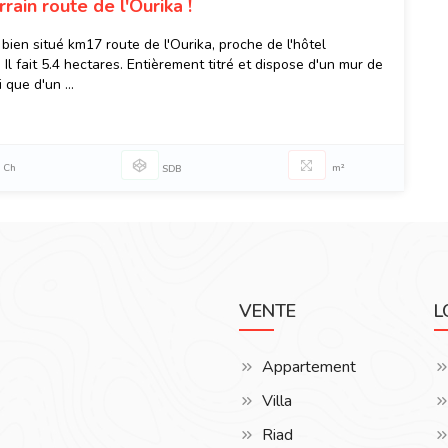
rain route de l'Ourika !
 bien situé km17 route de l'Ourika, proche de l'hôtel
l fait 5.4 hectares. Entièrement titré et dispose d'un mur de
 que d'un ...
Ch
m²
SDB
VENTE
L
Appartement
Villa
Riad