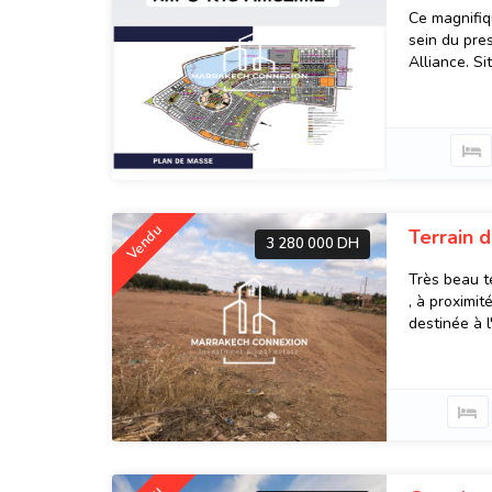
Ce magnifiq
sein du pre
Alliance. Si
Vendu
Terrain 
3 280 000 DH
Très beau t
, à proximit
destinée à l'