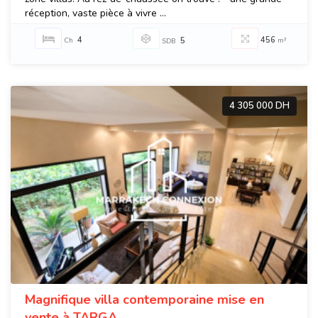
réception, vaste pièce à vivre ...
4
456
Ch
5
m²
SDB
4 305 000 DH
Magnifique villa contemporaine mise en
vente à TARGA