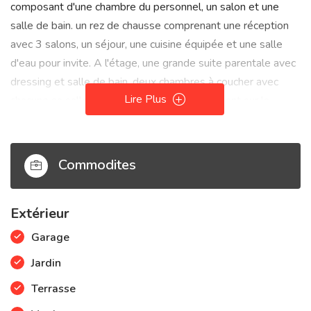
composant d'une chambre du personnel, un salon et une
salle de bain. un rez de chausse comprenant une réception
avec 3 salons, un séjour, une cuisine équipée et une salle
d'eau pour invite. A l'étage, une grande suite parentale avec
dressing et salle de bain, deux chambres à coucher avec
Lire Plus
chacune sa salle de bain privé et balcon donnant sur la
piscine et le jardin. la piscine fait 11 mètres sur 7 mètres
dans un jardin entourant la maison.
Commodites
Extérieur
Garage
Jardin
Terrasse