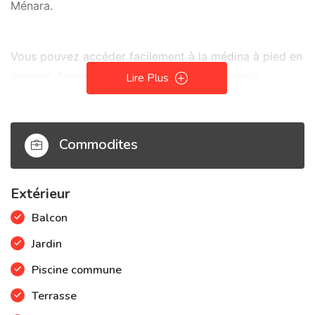
Ménara.
Vous pouvez accéder facilement à la médina à pied en
passant devant le célèbre palace La Mamounia.
Lire Plus
Au niveau de la résidence vous pourrez pleinement
profiter de notre superbe piscine et de notre jardin.
Commodites
Extérieur
Balcon
Jardin
Piscine commune
Terrasse